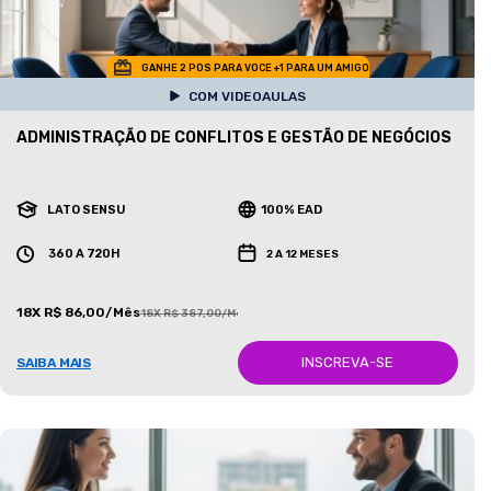
GANHE 2 POS PARA VOCE +1 PARA UM AMIGO
COM VIDEOAULAS
ADMINISTRAÇÃO DE CONFLITOS E GESTÃO DE NEGÓCIOS
LATO SENSU
100% EAD
360 A 720H
2 A 12 MESES
18X R$ 86,00/Mês
18X R$ 387,00/Mês
INSCREVA-SE
SAIBA MAIS