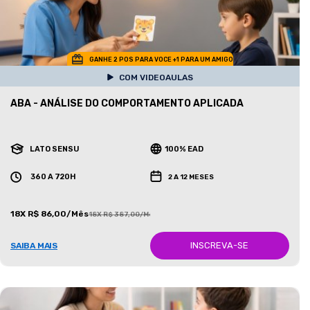
GANHE 2 POS PARA VOCE +1 PARA UM AMIGO
COM VIDEOAULAS
ABA - ANÁLISE DO COMPORTAMENTO APLICADA
LATO SENSU
100% EAD
360 A 720H
2 A 12 MESES
18X R$ 86,00/Mês
18X R$ 387,00/Mês
INSCREVA-SE
SAIBA MAIS