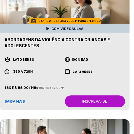
GANHE 2 POS PARA VOCE +1 PARA UM AMIGO
COM VIDEOAULAS
ABORDAGENS DA VIOLÊNCIA CONTRA CRIANÇAS E
ADOLESCENTES
LATO SENSU
100% EAD
360 A 720H
2 A 12 MESES
18X R$ 86,00/Mês
18X R$ 387,00/Mês
INSCREVA-SE
SAIBA MAIS