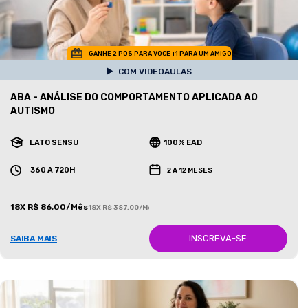
GANHE 2 POS PARA VOCE +1 PARA UM AMIGO
COM VIDEOAULAS
ABA - ANÁLISE DO COMPORTAMENTO APLICADA AO
AUTISMO
LATO SENSU
100% EAD
360 A 720H
2 A 12 MESES
18X R$ 86,00/Mês
18X R$ 387,00/Mês
INSCREVA-SE
SAIBA MAIS