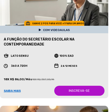
GANHE 2 POS PARA VOCE +1 PARA UM AMIGO
COM VIDEOAULAS
A FUNÇÃO DO SECRETÁRIO ESCOLAR NA
CONTEMPORANEIDADE
LATO SENSU
100% EAD
360 A 720H
2 A 12 MESES
18X R$ 86,00/Mês
18X R$ 387,00/Mês
INSCREVA-SE
SAIBA MAIS