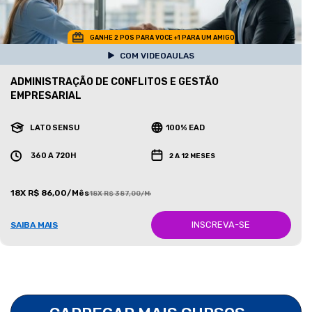
GANHE 2 POS PARA VOCE +1 PARA UM AMIGO
COM VIDEOAULAS
ADMINISTRAÇÃO DE CONFLITOS E GESTÃO
EMPRESARIAL
LATO SENSU
100% EAD
360 A 720H
2 A 12 MESES
18X R$ 86,00/Mês
18X R$ 387,00/Mês
INSCREVA-SE
SAIBA MAIS