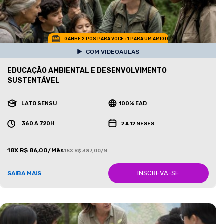
GANHE 2 POS PARA VOCE +1 PARA UM AMIGO
COM VIDEOAULAS
EDUCAÇÃO AMBIENTAL E DESENVOLVIMENTO
SUSTENTÁVEL
LATO SENSU
100% EAD
360 A 720H
2 A 12 MESES
18X R$ 86,00/Mês
18X R$ 387,00/Mês
INSCREVA-SE
SAIBA MAIS