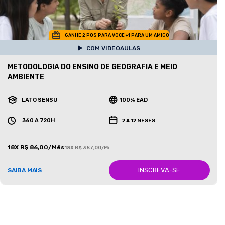
GANHE 2 POS PARA VOCE +1 PARA UM AMIGO
COM VIDEOAULAS
METODOLOGIA DO ENSINO DE GEOGRAFIA E MEIO
AMBIENTE
LATO SENSU
100% EAD
360 A 720H
2 A 12 MESES
18X R$ 86,00/Mês
18X R$ 387,00/Mês
INSCREVA-SE
SAIBA MAIS