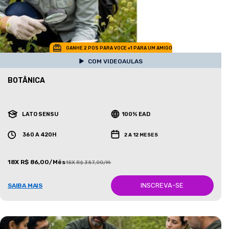
GANHE 2 POS PARA VOCE +1 PARA UM AMIGO
COM VIDEOAULAS
BOTÂNICA
LATO SENSU
100% EAD
360 A 420H
2 A 12 MESES
18X R$ 86,00/Mês
18X R$ 387,00/Mês
INSCREVA-SE
SAIBA MAIS