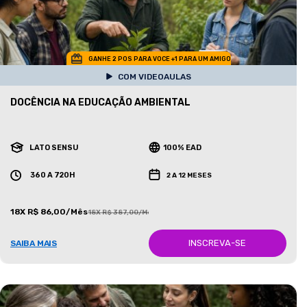
GANHE 2 POS PARA VOCE +1 PARA UM AMIGO
COM VIDEOAULAS
DOCÊNCIA NA EDUCAÇÃO AMBIENTAL
LATO SENSU
100% EAD
360 A 720H
2 A 12 MESES
18X R$ 86,00/Mês
18X R$ 387,00/Mês
INSCREVA-SE
SAIBA MAIS