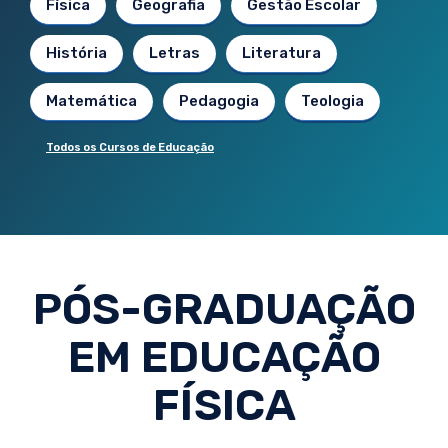
Física
Geografia
Gestão Escolar
História
Letras
Literatura
Matemática
Pedagogia
Teologia
Todos os Cursos de Educação
PÓS-GRADUAÇÃO
EM EDUCAÇÃO
FÍSICA