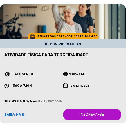
GANHE 2 POS PARA VOCE +1 PARA UM AMIGO
COM VIDEOAULAS
ATIVIDADE FÍSICA PARA TERCEIRA IDADE
LATO SENSU
100% EAD
360 A 720H
2 A 12 MESES
18X R$ 86,00/Mês
18X R$ 387,00/Mês
INSCREVA-SE
SAIBA MAIS