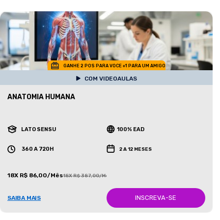
GANHE 2 POS PARA VOCE +1 PARA UM AMIGO
COM VIDEOAULAS
ANATOMIA HUMANA
LATO SENSU
100% EAD
360 A 720H
2 A 12 MESES
18X R$ 86,00/Mês
18X R$ 387,00/Mês
INSCREVA-SE
SAIBA MAIS