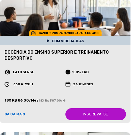
GANHE 2 POS PARA VOCE +1 PARA UM AMIGO
COM VIDEOAULAS
DOCÊNCIA DO ENSINO SUPERIOR E TREINAMENTO
DESPORTIVO
LATO SENSU
100% EAD
360 A 720H
2 A 12 MESES
18X R$ 86,00/Mês
18X R$ 387,00/Mês
INSCREVA-SE
SAIBA MAIS