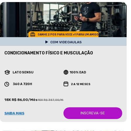
GANHE 2 POS PARA VOCE +1 PARA UM AMIGO
COM VIDEOAULAS
CONDICIONAMENTO FÍSICO E MUSCULAÇÃO
LATO SENSU
100% EAD
360 A 720H
2 A 12 MESES
18X R$ 86,00/Mês
18X R$ 387,00/Mês
INSCREVA-SE
SAIBA MAIS