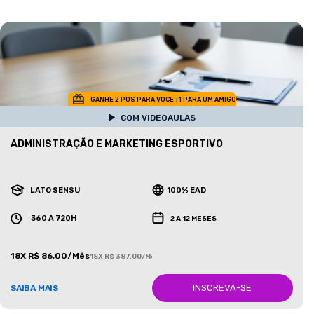
GANHE 2 POS PARA VOCE +1 PARA UM AMIGO
COM VIDEOAULAS
ADMINISTRAÇÃO E MARKETING ESPORTIVO
LATO SENSU
100% EAD
360 A 720H
2 A 12 MESES
18X R$ 86,00/Mês
18X R$ 387,00/Mês
INSCREVA-SE
SAIBA MAIS