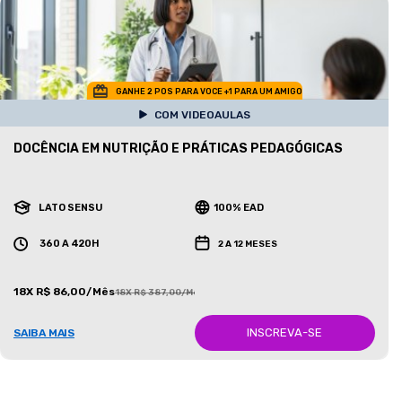
GANHE 2 POS PARA VOCE +1 PARA UM AMIGO
COM VIDEOAULAS
DOCÊNCIA EM NUTRIÇÃO E PRÁTICAS PEDAGÓGICAS
LATO SENSU
100% EAD
360 A 420H
2 A 12 MESES
18X R$ 86,00/Mês
18X R$ 387,00/Mês
INSCREVA-SE
SAIBA MAIS