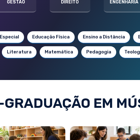
GESTÃO
DIREITO
ENGENHARIA
Especial
Educação Física
Ensino a Distância
Literatura
Matemática
Pedagogia
Teolog
-GRADUAÇÃO EM MÚ