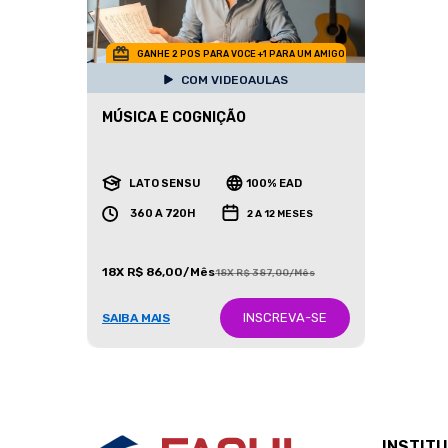
GANHE 2 POS PARA VOCE +1 PARA UM AMIGO
COM VIDEOAULAS
MÚSICA E COGNIÇÃO
LATO SENSU
100% EAD
360 A 720H
2 A 12 MESES
18X R$ 86,00/Mês
18X R$ 387,00/Mês
INSCREVA-SE
SAIBA MAIS
INSTIT