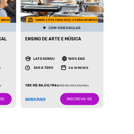
M AMIGO
GANHE 2 POS PARA VOCE +1 PARA UM AMIGO
COM VIDEOAULAS
CAL
ENSINO DE ARTE E MÚSICA
LATO SENSU
100% EAD
360 A 720H
S
2 A 12 MESES
18X R$ 86,00/Mês
s
18X R$ 387,00/Mês
-SE
INSCREVA-SE
SAIBA MAIS