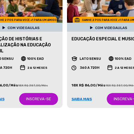
HE 2 POS PARA VOCE +1 PARA UM AMIGO
GANHE 2 POS PARA VOCE +1 PARA U
COM VIDEOAULAS
COM VIDEOAULAS
ÃO DE HISTÓRIAS E
EDUCAÇÃO ESPECIAL E MUSI
ALIZAÇÃO NA EDUCAÇÃO
IL
O SENSU
100% EAD
LATO SENSU
100% EAD
 A 720H
360 A 720H
2 A 12 MESES
2 A 12 MESE
86,00/Mês
18X R$ 86,00/Mês
18X R$ 387,00/Mês
18X R$ 387,00/Mê
INSCREVA-SE
INSCREVA
AIS
SAIBA MAIS