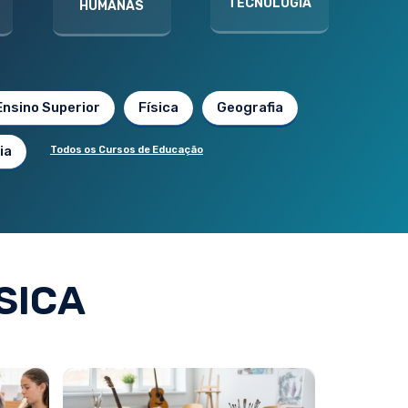
TECNOLOGIA
HUMANAS
Ensino Superior
Física
Geografia
ia
Todos os Cursos de Educação
SICA