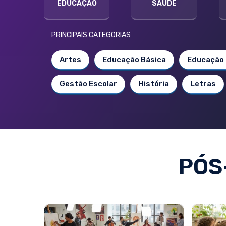
EDUCAÇÃO
SAÚDE
PRINCIPAIS CATEGORIAS
Artes
Educação Básica
Educação 
Gestão Escolar
História
Letras
PÓS