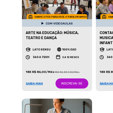
GANHE 2 POS PARA VOCE +1 PARA UM AMIGO
GAN
COM VIDEOAULAS
ARTE NA EDUCAÇÃO: MÚSICA,
CONTAÇ
TEATRO E DANÇA
MUSIC
INFANT
LATO SENSU
100% EAD
LAT
360 A 720H
360
2 A 12 MESES
18X R$ 86,00/Mês
18X R$ 
18X R$ 387,00/Mês
INSCREVA-SE
SAIBA MAIS
SAIBA M