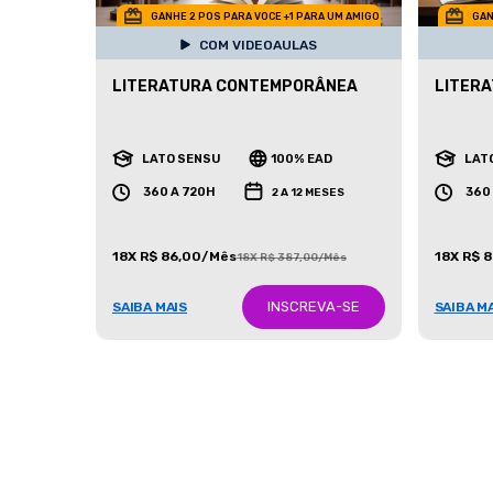
GANHE 2 POS PARA VOCE +1 PARA UM AMIGO
GAN
COM VIDEOAULAS
LITERATURA CONTEMPORÂNEA
LITERA
LATO SENSU
100% EAD
LAT
360 A 720H
360
2 A 12 MESES
18X R$ 86,00/Mês
18X R$ 
18X R$ 387,00/Mês
INSCREVA-SE
SAIBA MAIS
SAIBA M