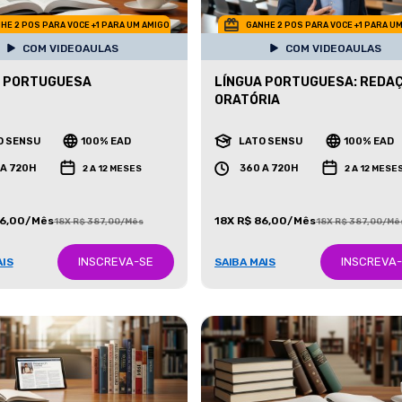
HE 2 POS PARA VOCE +1 PARA UM AMIGO
GANHE 2 POS PARA VOCE +1 PARA U
COM VIDEOAULAS
COM VIDEOAULAS
A PORTUGUESA
LÍNGUA PORTUGUESA: REDAÇ
ORATÓRIA
O SENSU
100% EAD
LATO SENSU
100% EAD
 A 720H
360 A 720H
2 A 12 MESES
2 A 12 MESE
86,00/Mês
18X R$ 86,00/Mês
18X R$ 387,00/Mês
18X R$ 387,00/Mê
INSCREVA-SE
INSCREVA
AIS
SAIBA MAIS