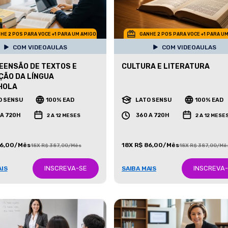
HE 2 POS PARA VOCE +1 PARA UM AMIGO
GANHE 2 POS PARA VOCE +1 PARA U
COM VIDEOAULAS
COM VIDEOAULAS
ENSÃO DE TEXTOS E
CULTURA E LITERATURA
ÃO DA LÍNGUA
HOLA
O SENSU
100% EAD
LATO SENSU
100% EAD
 A 720H
360 A 720H
2 A 12 MESES
2 A 12 MESE
86,00/Mês
18X R$ 86,00/Mês
18X R$ 387,00/Mês
18X R$ 387,00/Mê
INSCREVA-SE
INSCREVA
AIS
SAIBA MAIS