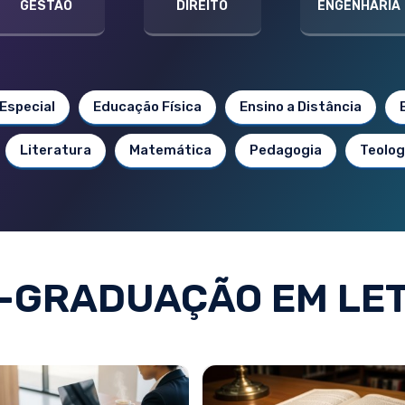
GESTÃO
DIREITO
ENGENHARIA
Especial
Educação Física
Ensino a Distância
Literatura
Matemática
Pedagogia
Teolog
-GRADUAÇÃO EM LE