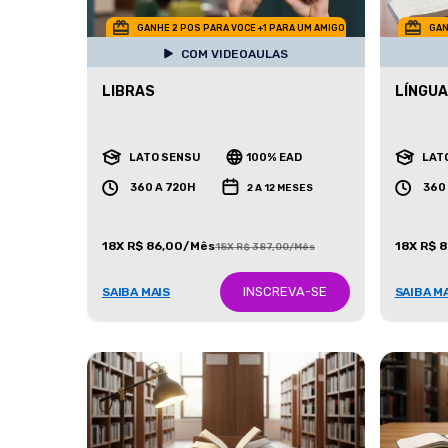
GANHE 2 POS PARA VOCE +1 PARA UM AMIGO
GAN
COM VIDEOAULAS
LIBRAS
LÍNGU
LATO SENSU
100% EAD
LAT
360 A 720H
360
2 A 12 MESES
18X R$ 86,00/Mês
18X R$ 
18X R$ 387,00/Mês
INSCREVA-SE
SAIBA MAIS
SAIBA M