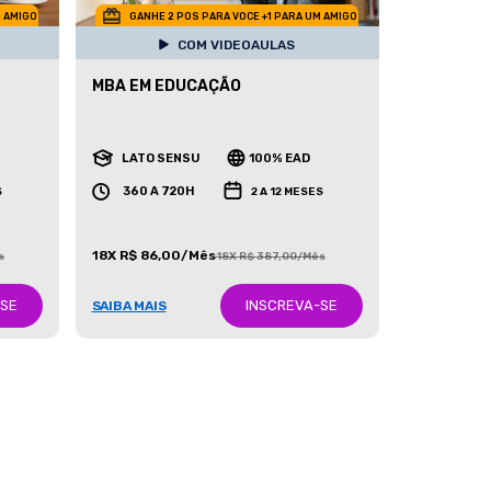
M AMIGO
GANHE 2 POS PARA VOCE +1 PARA UM AMIGO
COM VIDEOAULAS
MBA EM EDUCAÇÃO
LATO SENSU
100% EAD
360 A 720H
S
2 A 12 MESES
18X R$ 86,00/Mês
s
18X R$ 387,00/Mês
-SE
INSCREVA-SE
SAIBA MAIS