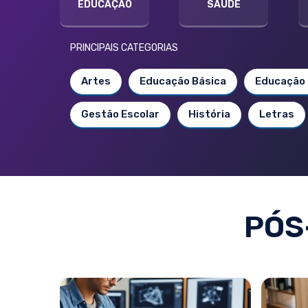
EDUCAÇÃO
SAÚDE
PRINCIPAIS CATEGORIAS
Artes
Educação Básica
Educação 
Gestão Escolar
História
Letras
PÓS