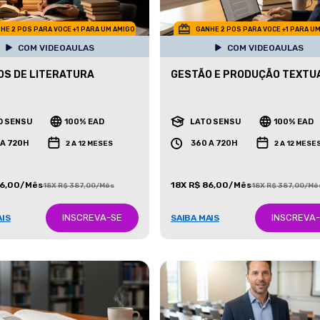
HE 2 POS PARA VOCE +1 PARA UM AMIGO
GANHE 2 POS PARA VOCE +1 PARA U
COM VIDEOAULAS
COM VIDEOAULAS
S DE LITERATURA
GESTÃO E PRODUÇÃO TEXTU
O SENSU
100% EAD
LATO SENSU
100% EAD
 A 720H
360 A 720H
2 A 12 MESES
2 A 12 MESE
86,00/Mês
18X R$ 86,00/Mês
18X R$ 387,00/Mês
18X R$ 387,00/Mê
INSCREVA-SE
INSCREVA
AIS
SAIBA MAIS