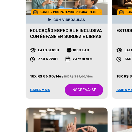
GANHE 2 POS PARA VOCE +1 PARA UM AMIGO
GAN
COM VIDEOAULAS
EDUCAÇÃO ESPECIAL E INCLUSIVA
ESTUDO
COM ÊNFASE EM SURDEZ E LIBRAS
LATO SENSU
100% EAD
LAT
360 A 720H
360
2 A 12 MESES
18X R$ 86,00/Mês
18X R$ 
18X R$ 387,00/Mês
INSCREVA-SE
SAIBA MAIS
SAIBA M