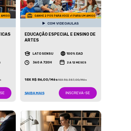
M AMIGO
GANHE 2 POS PARA VOCE +1 PARA UM AMIGO
COM VIDEOAULAS
TICAS
EDUCAÇÃO ESPECIAL E ENSINO DE
ARTES
LATO SENSU
100% EAD
360 A 720H
S
2 A 12 MESES
18X R$ 86,00/Mês
s
18X R$ 387,00/Mês
-SE
INSCREVA-SE
SAIBA MAIS