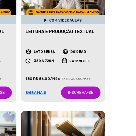
M AMIGO
GANHE 2 POS PARA VOCE +1 PARA UM AMIGO
COM VIDEOAULAS
AL
LEITURA E PRODUÇÃO TEXTUAL
LATO SENSU
100% EAD
360 A 720H
S
2 A 12 MESES
18X R$ 86,00/Mês
s
18X R$ 387,00/Mês
-SE
INSCREVA-SE
SAIBA MAIS