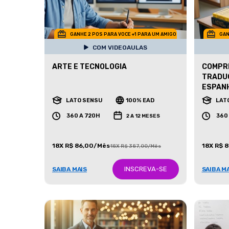
GANHE 2 POS PARA VOCE +1 PARA UM AMIGO
GAN
COM VIDEOAULAS
ARTE E TECNOLOGIA
COMPRE
TRADUÇ
ESPAN
LATO SENSU
100% EAD
LAT
360 A 720H
360
2 A 12 MESES
18X R$ 86,00/Mês
18X R$ 
18X R$ 387,00/Mês
INSCREVA-SE
SAIBA MAIS
SAIBA M