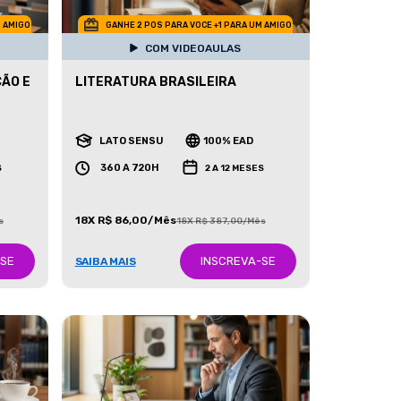
M AMIGO
GANHE 2 POS PARA VOCE +1 PARA UM AMIGO
COM VIDEOAULAS
ÃO E
LITERATURA BRASILEIRA
LATO SENSU
100% EAD
360 A 720H
S
2 A 12 MESES
18X R$ 86,00/Mês
s
18X R$ 387,00/Mês
-SE
INSCREVA-SE
SAIBA MAIS