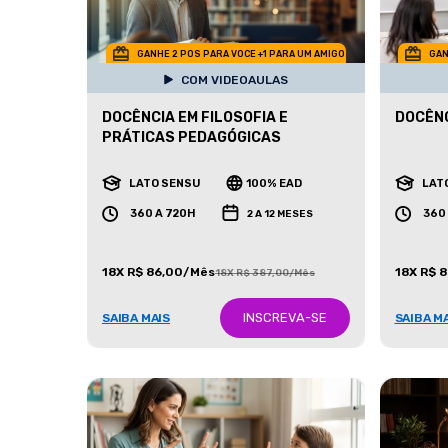
GANHE 2 POS PARA VOCE +1 PARA UM AMIGO
GAN
COM VIDEOAULAS
DOCÊNCIA EM FILOSOFIA E
DOCÊNC
PRÁTICAS PEDAGÓGICAS
LATO SENSU
100% EAD
LAT
360 A 720H
360
2 A 12 MESES
18X R$ 86,00/Mês
18X R$ 
18X R$ 387,00/Mês
INSCREVA-SE
SAIBA MAIS
SAIBA M