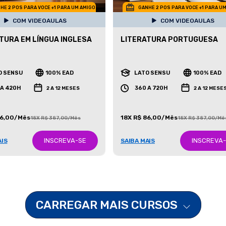
HE 2 POS PARA VOCE +1 PARA UM AMIGO
GANHE 2 POS PARA VOCE +1 PARA U
COM VIDEOAULAS
COM VIDEOAULAS
TURA EM LÍNGUA INGLESA
LITERATURA PORTUGUESA
O SENSU
100% EAD
LATO SENSU
100% EAD
 A 420H
360 A 720H
2 A 12 MESES
2 A 12 MESE
86,00/Mês
18X R$ 86,00/Mês
18X R$ 387,00/Mês
18X R$ 387,00/Mê
INSCREVA-SE
INSCREVA
AIS
SAIBA MAIS
CARREGAR MAIS CURSOS