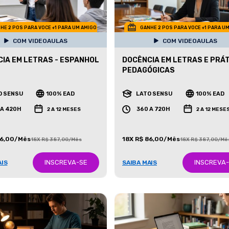
HE 2 POS PARA VOCE +1 PARA UM AMIGO
GANHE 2 POS PARA VOCE +1 PARA U
COM VIDEOAULAS
COM VIDEOAULAS
IA EM LETRAS - ESPANHOL
DOCÊNCIA EM LETRAS E PRÁ
PEDAGÓGICAS
O SENSU
100% EAD
LATO SENSU
100% EAD
 A 420H
360 A 720H
2 A 12 MESES
2 A 12 MESE
86,00/Mês
18X R$ 86,00/Mês
18X R$ 387,00/Mês
18X R$ 387,00/Mê
INSCREVA-SE
INSCREVA
AIS
SAIBA MAIS