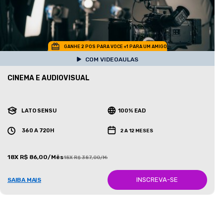
GANHE 2 POS PARA VOCE +1 PARA UM AMIGO
COM VIDEOAULAS
CINEMA E AUDIOVISUAL
LATO SENSU
100% EAD
360 A 720H
2 A 12 MESES
18X R$ 86,00/Mês
18X R$ 387,00/Mês
INSCREVA-SE
SAIBA MAIS