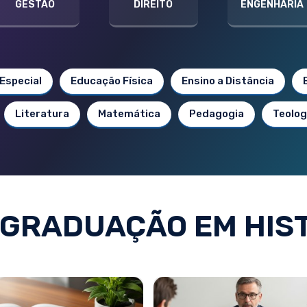
GESTÃO
DIREITO
ENGENHARIA
Especial
Educação Física
Ensino a Distância
Literatura
Matemática
Pedagogia
Teolog
GRADUAÇÃO EM HIS