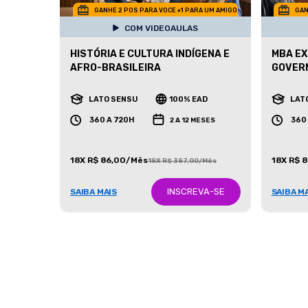
GANHE 2 POS PARA VOCE +1 PARA UM AMIGO
GAN
COM VIDEOAULAS
HISTÓRIA E CULTURA INDÍGENA E
MBA EX
AFRO-BRASILEIRA
GOVER
LATO SENSU
100% EAD
LAT
360 A 720H
360
2 A 12 MESES
18X R$ 86,00/Mês
18X R$ 
18X R$ 387,00/Mês
INSCREVA-SE
SAIBA MAIS
SAIBA M