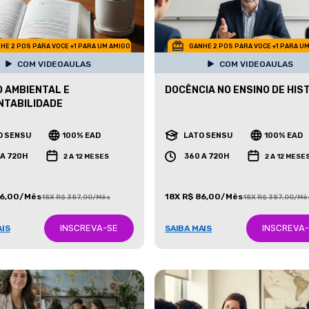
HE 2 POS PARA VOCE +1 PARA UM AMIGO
GANHE 2 POS PARA VOCE +1 PARA U
COM VIDEOAULAS
COM VIDEOAULAS
O AMBIENTAL E
DOCÊNCIA NO ENSINO DE HIS
NTABILIDADE
O SENSU
100% EAD
LATO SENSU
100% EAD
 A 720H
360 A 720H
2 A 12 MESES
2 A 12 MESE
86,00/Mês
18X R$ 86,00/Mês
18X R$ 387,00/Mês
18X R$ 387,00/Mê
INSCREVA-SE
INSCREVA
AIS
SAIBA MAIS