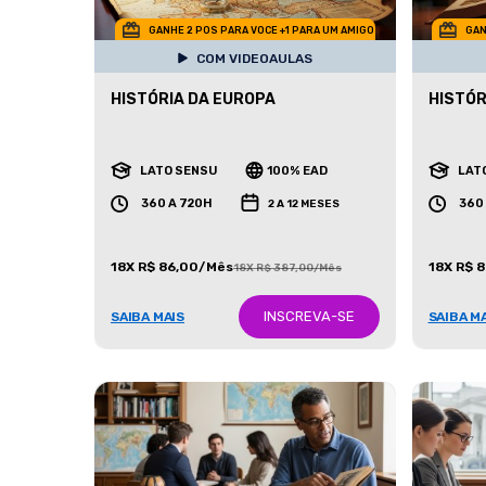
GANHE 2 POS PARA VOCE +1 PARA UM AMIGO
GAN
COM VIDEOAULAS
HISTÓRIA DA EUROPA
HISTÓR
LATO SENSU
100% EAD
LAT
360 A 720H
360
2 A 12 MESES
18X R$ 86,00/Mês
18X R$ 
18X R$ 387,00/Mês
INSCREVA-SE
SAIBA MAIS
SAIBA M