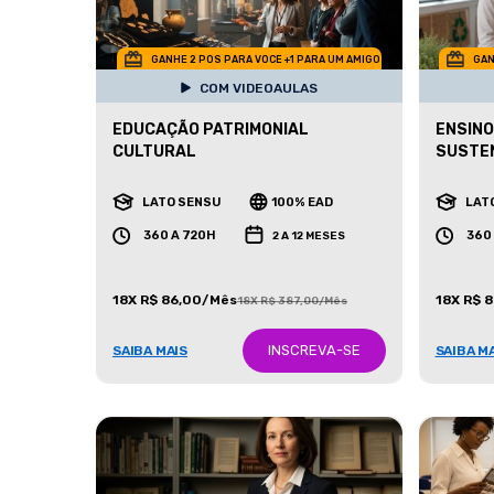
GANHE 2 POS PARA VOCE +1 PARA UM AMIGO
GAN
COM VIDEOAULAS
EDUCAÇÃO PATRIMONIAL
ENSINO
CULTURAL
SUSTE
LATO SENSU
100% EAD
LAT
360 A 720H
360
2 A 12 MESES
18X R$ 86,00/Mês
18X R$ 
18X R$ 387,00/Mês
INSCREVA-SE
SAIBA MAIS
SAIBA M