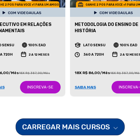
HE 2 POS PARA VOCE +1 PARA UM AMIGO
GANHE 2 POS PARA VOCE +1 PARA U
COM VIDEOAULAS
COM VIDEOAULAS
ECUTIVO EM RELAÇÕES
METODOLOGIA DO ENSINO DE
NAMENTAIS
HISTÓRIA
O SENSU
100% EAD
LATO SENSU
100% EAD
 A 720H
360 A 720H
2 A 12 MESES
2 A 12 MESE
86,00/Mês
18X R$ 86,00/Mês
18X R$ 387,00/Mês
18X R$ 387,00/Mê
INSCREVA-SE
INSCREVA
AIS
SAIBA MAIS
CARREGAR MAIS CURSOS