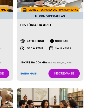
M AMIGO
GANHE 2 POS PARA VOCE +1 PARA UM AMIGO
COM VIDEOAULAS
HISTÓRIA DA ARTE
LATO SENSU
100% EAD
360 A 720H
S
2 A 12 MESES
18X R$ 86,00/Mês
s
18X R$ 387,00/Mês
-SE
INSCREVA-SE
SAIBA MAIS