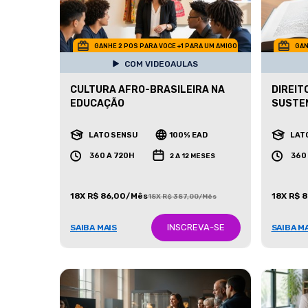
GANHE 2 POS PARA VOCE +1 PARA UM AMIGO
GAN
COM VIDEOAULAS
CULTURA AFRO-BRASILEIRA NA
DIREIT
EDUCAÇÃO
SUSTE
LATO SENSU
100% EAD
LAT
360 A 720H
360
2 A 12 MESES
18X R$ 86,00/Mês
18X R$ 
18X R$ 387,00/Mês
INSCREVA-SE
SAIBA MAIS
SAIBA M