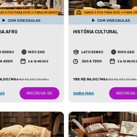
HE 2 POS PARA VOCE +1 PARA UM AMIGO
GANHE 2 POS PARA VOCE +1 PARA U
COM VIDEOAULAS
COM VIDEOAULAS
IA AFRO
HISTÓRIA CULTURAL
O SENSU
100% EAD
LATO SENSU
100% EAD
 A 420H
360 A 720H
2 A 12 MESES
2 A 12 MESE
86,00/Mês
18X R$ 86,00/Mês
18X R$ 387,00/Mês
18X R$ 387,00/Mê
INSCREVA-SE
INSCREVA
AIS
SAIBA MAIS