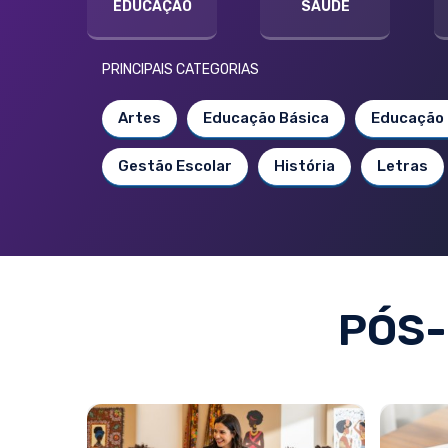
EDUCAÇÃO
SAÚDE
PRINCIPAIS CATEGORIAS
Artes
Educação Básica
Educação 
Gestão Escolar
História
Letras
PÓS-