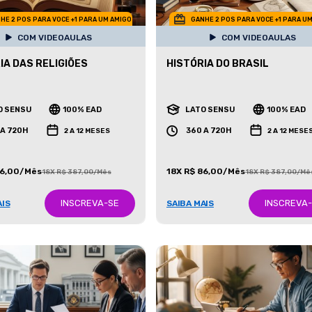
HE 2 POS PARA VOCE +1 PARA UM AMIGO
GANHE 2 POS PARA VOCE +1 PARA U
COM VIDEOAULAS
COM VIDEOAULAS
IA DAS RELIGIÕES
HISTÓRIA DO BRASIL
O SENSU
100% EAD
LATO SENSU
100% EAD
 A 720H
360 A 720H
2 A 12 MESES
2 A 12 MESE
86,00/Mês
18X R$ 86,00/Mês
18X R$ 387,00/Mês
18X R$ 387,00/Mê
INSCREVA-SE
INSCREVA
AIS
SAIBA MAIS