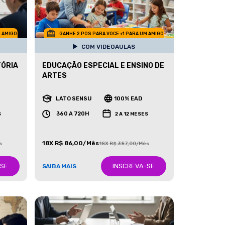
M AMIGO
GANHE 2 POS PARA VOCE +1 PARA UM AMIGO
COM VIDEOAULAS
TÓRIA
EDUCAÇÃO ESPECIAL E ENSINO DE
ARTES
LATO SENSU
100% EAD
360 A 720H
S
2 A 12 MESES
18X R$ 86,00/Mês
s
18X R$ 387,00/Mês
-SE
INSCREVA-SE
SAIBA MAIS