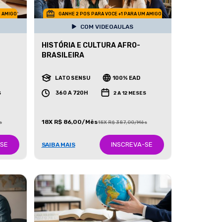
M AMIGO
GANHE 2 POS PARA VOCE +1 PARA UM AMIGO
COM VIDEOAULAS
HISTÓRIA E CULTURA AFRO-
BRASILEIRA
LATO SENSU
100% EAD
360 A 720H
S
2 A 12 MESES
18X R$ 86,00/Mês
s
18X R$ 387,00/Mês
-SE
INSCREVA-SE
SAIBA MAIS