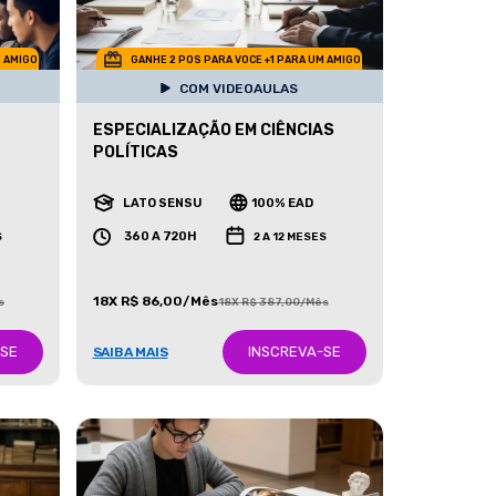
M AMIGO
GANHE 2 POS PARA VOCE +1 PARA UM AMIGO
COM VIDEOAULAS
ESPECIALIZAÇÃO EM CIÊNCIAS
POLÍTICAS
LATO SENSU
100% EAD
360 A 720H
S
2 A 12 MESES
18X R$ 86,00/Mês
s
18X R$ 387,00/Mês
-SE
INSCREVA-SE
SAIBA MAIS