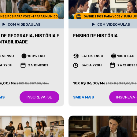
HE 2 POS PARA VOCE +1 PARA UM AMIGO
GANHE 2 POS PARA VOCE +1 PARA U
COM VIDEOAULAS
COM VIDEOAULAS
 DE GEOGRAFIA, HISTÓRIA E
ENSINO DE HISTÓRIA
NTABILIDADE
O SENSU
100% EAD
LATO SENSU
100% EAD
 A 720H
360 A 720H
2 A 12 MESES
2 A 12 MESE
86,00/Mês
18X R$ 86,00/Mês
18X R$ 387,00/Mês
18X R$ 387,00/Mê
INSCREVA-SE
INSCREVA
AIS
SAIBA MAIS