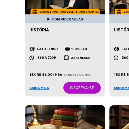
GANHE 2 POS PARA VOCE +1 PARA UM AMIGO
GAN
COM VIDEOAULAS
HISTÓRIA
HISTÓR
LATO SENSU
100% EAD
LAT
360 A 720H
360
2 A 12 MESES
18X R$ 86,00/Mês
18X R$ 
18X R$ 387,00/Mês
INSCREVA-SE
SAIBA MAIS
SAIBA M