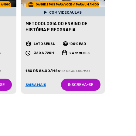
M AMIGO
GANHE 2 POS PARA VOCE +1 PARA UM AMIGO
COM VIDEOAULAS
METODOLOGIA DO ENSINO DE
HISTÓRIA E GEOGRAFIA
LATO SENSU
100% EAD
360 A 720H
S
2 A 12 MESES
18X R$ 86,00/Mês
s
18X R$ 387,00/Mês
-SE
INSCREVA-SE
SAIBA MAIS