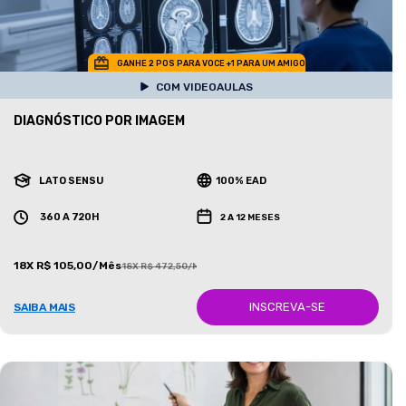
GANHE 2 POS PARA VOCE +1 PARA UM AMIGO
COM VIDEOAULAS
DIAGNÓSTICO POR IMAGEM
LATO SENSU
100% EAD
360 A 720H
2 A 12 MESES
18X R$ 105,00/Mês
18X R$ 472,50/Mês
INSCREVA-SE
SAIBA MAIS