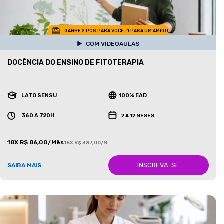
GANHE 2 POS PARA VOCE +1 PARA UM AMIGO
COM VIDEOAULAS
DOCÊNCIA DO ENSINO DE FITOTERAPIA
LATO SENSU
100% EAD
360 A 720H
2 A 12 MESES
18X R$ 86,00/Mês
18X R$ 387,00/Mês
INSCREVA-SE
SAIBA MAIS