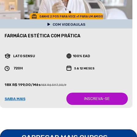
GANHE 2 POS PARA VOCE +1 PARA UM AMIGO
COM VIDEOAULAS
FARMÁCIA ESTÉTICA COM PRÁTICA
LATO SENSU
100% EAD
720H
5 A 12 MESES
18X R$ 199,00/Mês
18X R$ 597,00/Mês
INSCREVA-SE
SAIBA MAIS