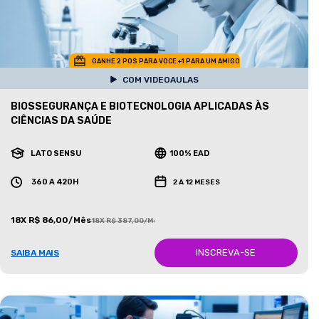
GANHE 2 POS PARA VOCE +1 PARA UM AMIGO
COM VIDEOAULAS
BIOSSEGURANÇA E BIOTECNOLOGIA APLICADAS ÀS
CIÊNCIAS DA SAÚDE
LATO SENSU
100% EAD
360 A 420H
2 A 12 MESES
18X R$ 86,00/Mês
18X R$ 387,00/Mês
INSCREVA-SE
SAIBA MAIS