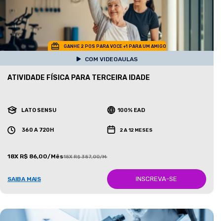
GANHE 2 POS PARA VOCE +1 PARA UM AMIGO
COM VIDEOAULAS
ATIVIDADE FÍSICA PARA TERCEIRA IDADE
LATO SENSU
100% EAD
360 A 720H
2 A 12 MESES
18X R$ 86,00/Mês
18X R$ 387,00/Mês
INSCREVA-SE
SAIBA MAIS