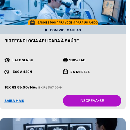
GANHE 2 POS PARA VOCE +1 PARA UM AMIGO
COM VIDEOAULAS
BIOTECNOLOGIA APLICADA À SAÚDE
LATO SENSU
100% EAD
360 A 420H
2 A 12 MESES
18X R$ 86,00/Mês
18X R$ 387,00/Mês
INSCREVA-SE
SAIBA MAIS