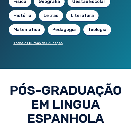
Física
Geografia
Gestão Escolar
História
Letras
Literatura
Matemática
Pedagogia
Teologia
Todos os Cursos de Educação
PÓS-GRADUAÇÃO
EM LINGUA
ESPANHOLA