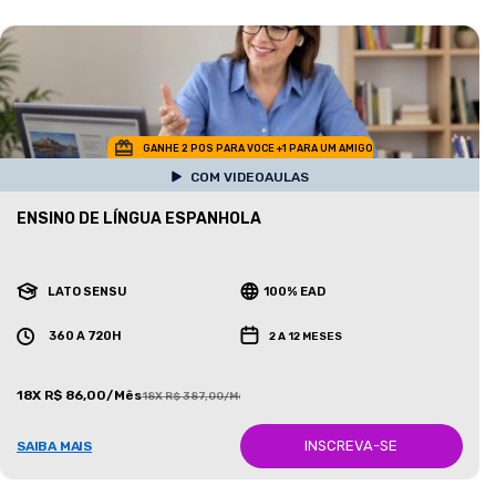
GANHE 2 POS PARA VOCE +1 PARA UM AMIGO
COM VIDEOAULAS
ENSINO DE LÍNGUA ESPANHOLA
LATO SENSU
100% EAD
360 A 720H
2 A 12 MESES
18X R$ 86,00/Mês
18X R$ 387,00/Mês
INSCREVA-SE
SAIBA MAIS