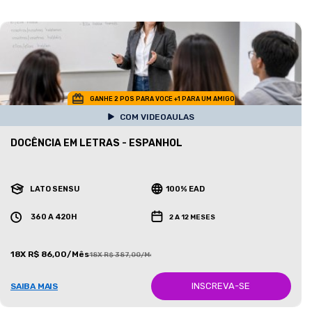
GANHE 2 POS PARA VOCE +1 PARA UM AMIGO
COM VIDEOAULAS
DOCÊNCIA EM LETRAS - ESPANHOL
LATO SENSU
100% EAD
360 A 420H
2 A 12 MESES
18X R$ 86,00/Mês
18X R$ 387,00/Mês
INSCREVA-SE
SAIBA MAIS