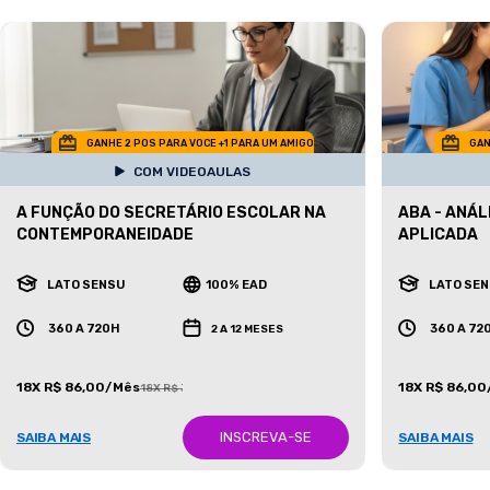
GANHE 2 POS PARA VOCE +1 PARA UM AMIGO
GAN
COM VIDEOAULAS
A FUNÇÃO DO SECRETÁRIO ESCOLAR NA
ABA - ANÁ
CONTEMPORANEIDADE
APLICADA
LATO SENSU
100% EAD
LATO SE
360 A 720H
360 A 72
2 A 12 MESES
18X R$ 86,00/Mês
18X R$ 86,0
18X R$ 387,00/Mês
INSCREVA-SE
SAIBA MAIS
SAIBA MAIS