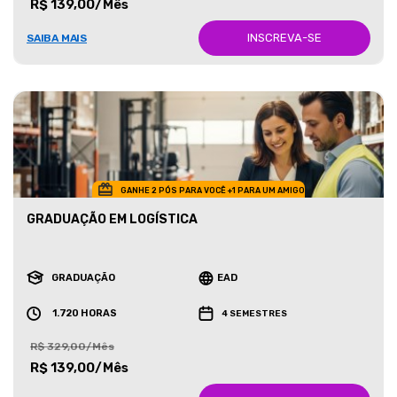
R$ 139,00/Mês
INSCREVA-SE
SAIBA MAIS
GANHE 2 PÓS PARA VOCÊ +1 PARA UM AMIGO
GRADUAÇÃO EM LOGÍSTICA
GRADUAÇÃO
EAD
1.720 HORAS
4 SEMESTRES
R$ 329,00/Mês
R$ 139,00/Mês