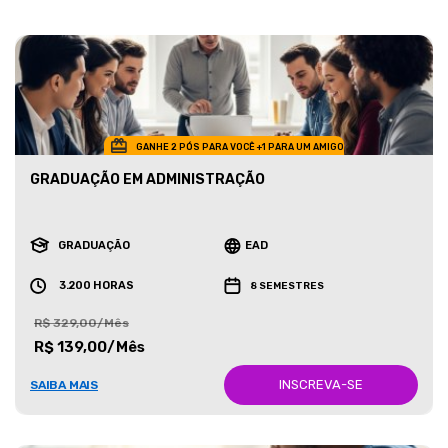
GANHE 2 PÓS PARA VOCÊ +1 PARA UM AMIGO
GRADUAÇÃO EM ADMINISTRAÇÃO
GRADUAÇÃO
EAD
3.200 HORAS
8 SEMESTRES
R$ 329,00/Mês
R$ 139,00/Mês
INSCREVA-SE
SAIBA MAIS