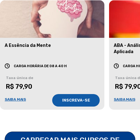
A Essência da Mente
ABA - Anál
Aplicada
CARGA HORÁRIA DE 08 A 40 H
CARGA HO
Taxa única de
Taxa única 
R$ 79,90
R$ 79,9
SAIBA MAIS
SAIBA MAIS
INSCREVA-SE
CARREGAR MAIS CURSOS DE