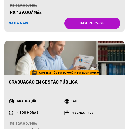
R$ 329,00/Mês
R$ 139,00/Mês
INSCREVA-SE
SAIBA MAIS
GANHE 2 PÓS PARA VOCÊ +1 PARA UM AMIGO
GRADUAÇÃO EM GESTÃO PÚBLICA
GRADUAÇÃO
EAD
1.800 HORAS
4 SEMESTRES
R$ 329,00/Mês