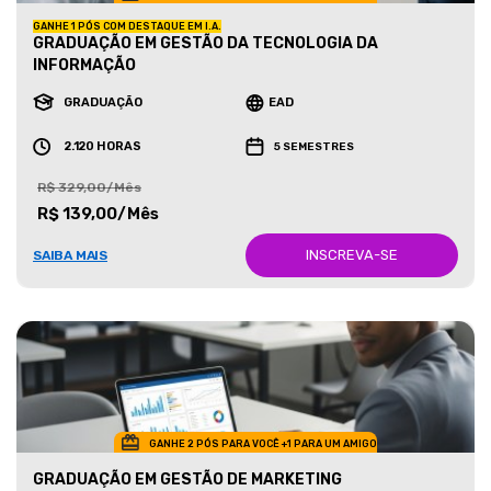
GANHE 1 PÓS COM DESTAQUE EM I.A.
GRADUAÇÃO EM GESTÃO DA TECNOLOGIA DA
INFORMAÇÃO
GRADUAÇÃO
EAD
2.120 HORAS
5 SEMESTRES
R$ 329,00/Mês
R$ 139,00/Mês
INSCREVA-SE
SAIBA MAIS
GANHE 2 PÓS PARA VOCÊ +1 PARA UM AMIGO
GRADUAÇÃO EM GESTÃO DE MARKETING