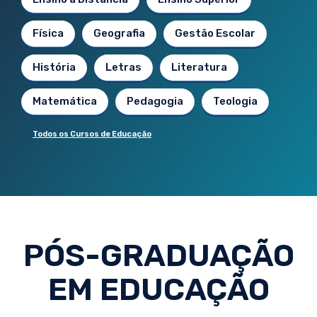
Física
Geografia
Gestão Escolar
História
Letras
Literatura
Matemática
Pedagogia
Teologia
Todos os Cursos de Educação
PÓS-GRADUAÇÃO
EM EDUCAÇÃO