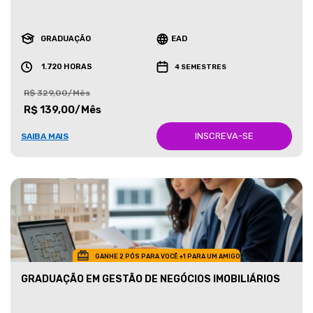
GRADUAÇÃO
EAD
1.720 HORAS
4 SEMESTRES
R$ 329,00/Mês
R$ 139,00/Mês
INSCREVA-SE
SAIBA MAIS
GANHE 2 PÓS PARA VOCÊ +1 PARA UM AMIGO
GRADUAÇÃO EM GESTÃO DE NEGÓCIOS IMOBILIÁRIOS