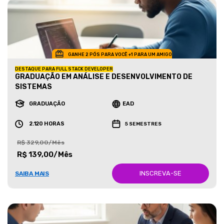
GANHE 2 PÓS PARA VOCÊ +1 PARA UM AMIGO
DESTAQUE PARA FULL STACK DEVELOPER
GRADUAÇÃO EM ANÁLISE E DESENVOLVIMENTO DE
SISTEMAS
GRADUAÇÃO
EAD
2.120 HORAS
5 SEMESTRES
R$ 329,00/Mês
R$ 139,00/Mês
INSCREVA-SE
SAIBA MAIS