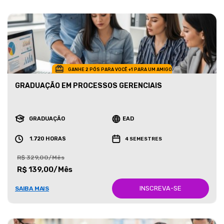
GANHE 2 PÓS PARA VOCÊ +1 PARA UM AMIGO
GRADUAÇÃO EM PROCESSOS GERENCIAIS
GRADUAÇÃO
EAD
1.720 HORAS
4 SEMESTRES
R$ 329,00/Mês
R$ 139,00/Mês
INSCREVA-SE
SAIBA MAIS