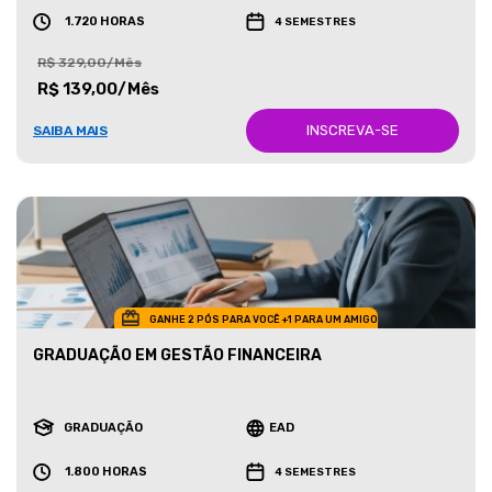
1.720 HORAS
4 SEMESTRES
R$ 329,00/Mês
R$ 139,00/Mês
INSCREVA-SE
SAIBA MAIS
GANHE 2 PÓS PARA VOCÊ +1 PARA UM AMIGO
GRADUAÇÃO EM GESTÃO FINANCEIRA
GRADUAÇÃO
EAD
1.800 HORAS
4 SEMESTRES