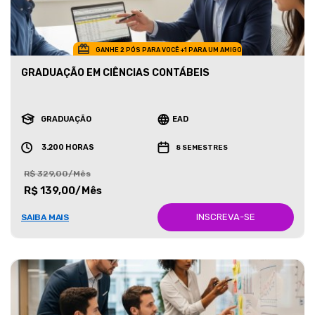
GANHE 2 PÓS PARA VOCÊ +1 PARA UM AMIGO
GRADUAÇÃO EM CIÊNCIAS CONTÁBEIS
GRADUAÇÃO
EAD
3.200 HORAS
8 SEMESTRES
R$ 329,00/Mês
R$ 139,00/Mês
INSCREVA-SE
SAIBA MAIS