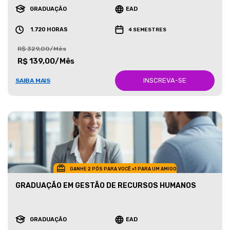
GRADUAÇÃO
EAD
1.720 HORAS
4 SEMESTRES
R$ 329,00/Mês
R$ 139,00/Mês
INSCREVA-SE
SAIBA MAIS
GANHE 2 PÓS PARA VOCÊ +1 PARA UM AMIGO
GRADUAÇÃO EM GESTÃO DE RECURSOS HUMANOS
GRADUAÇÃO
EAD