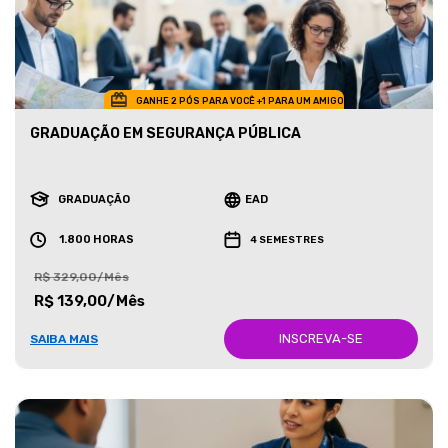
GANHE 2 PÓS PARA VOCÊ +1 PARA UM AMIGO
GRADUAÇÃO EM SEGURANÇA PÚBLICA
GRADUAÇÃO
EAD
1.800 HORAS
4 SEMESTRES
R$ 329,00/Mês
R$ 139,00/Mês
INSCREVA-SE
SAIBA MAIS